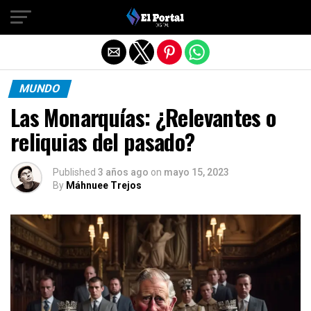
Salir de la versión móvil
MUNDO
Las Monarquías: ¿Relevantes o
reliquias del pasado?
Published
3 años ago
on
mayo 15, 2023
By
Máhnuee Trejos