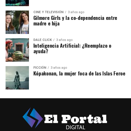
CINE Y TELEVISIÓN
3 años ago
Gilmore Girls y la co-dependencia entre
madre e hija
DALE CLICK
3 años ago
Inteligencia Artificial: ¿Reemplazo o
ayuda?
FICCIÓN
3 años ago
Kópakonan, la mujer foca de las Islas Feroe