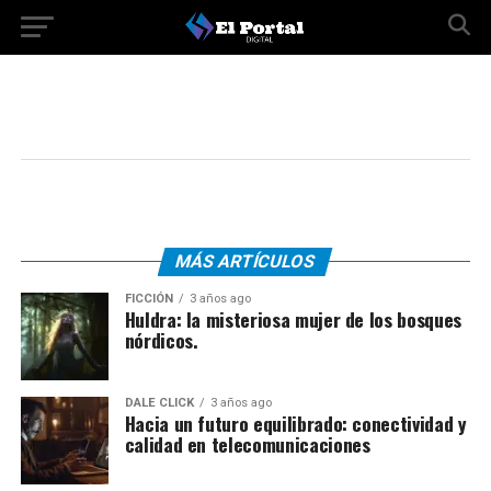
MÁS ARTÍCULOS
FICCIÓN
3 años ago
Huldra: la misteriosa mujer de los bosques
nórdicos.
DALE CLICK
3 años ago
Hacia un futuro equilibrado: conectividad y
calidad en telecomunicaciones