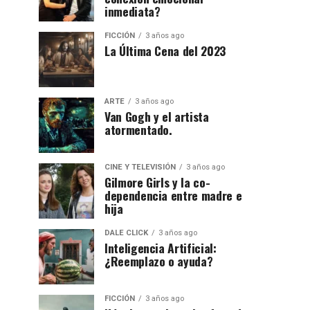
inmediata?
FICCIÓN
3 años ago
La Última Cena del 2023
ARTE
3 años ago
Van Gogh y el artista
atormentado.
CINE Y TELEVISIÓN
3 años ago
Gilmore Girls y la co-
dependencia entre madre e
hija
DALE CLICK
3 años ago
Inteligencia Artificial:
¿Reemplazo o ayuda?
FICCIÓN
3 años ago