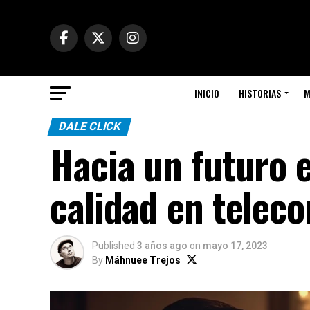
INICIO
HISTORIAS
M
DALE CLICK
Hacia un futuro e
calidad en telec
Published
3 años ago
on
mayo 17, 2023
By
Máhnuee Trejos