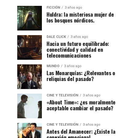
FICCIÓN
3 años ago
Huldra: la misteriosa mujer de
los bosques nórdicos.
DALE CLICK
3 años ago
Hacia un futuro equilibrado:
conectividad y calidad en
telecomunicaciones
MUNDO
3 años ago
Las Monarquías: ¿Relevantes o
reliquias del pasado?
CINE Y TELEVISIÓN
3 años ago
«About Time»: ¿es moralmente
aceptable cambiar el pasado?
CINE Y TELEVISIÓN
3 años ago
Antes del Amanecer: ¿Existe la
conexión emocional