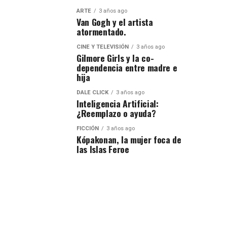
ARTE
3 años ago
Van Gogh y el artista
atormentado.
CINE Y TELEVISIÓN
3 años ago
Gilmore Girls y la co-
dependencia entre madre e
hija
DALE CLICK
3 años ago
Inteligencia Artificial:
¿Reemplazo o ayuda?
FICCIÓN
3 años ago
Kópakonan, la mujer foca de
las Islas Feroe