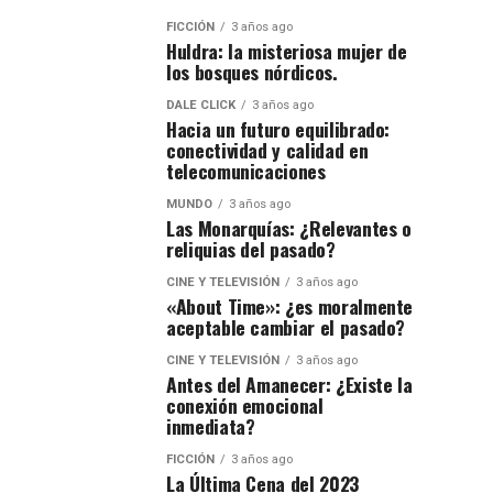
FICCIÓN
3 años ago
Huldra: la misteriosa mujer de
los bosques nórdicos.
DALE CLICK
3 años ago
Hacia un futuro equilibrado:
conectividad y calidad en
telecomunicaciones
MUNDO
3 años ago
Las Monarquías: ¿Relevantes o
reliquias del pasado?
CINE Y TELEVISIÓN
3 años ago
«About Time»: ¿es moralmente
aceptable cambiar el pasado?
CINE Y TELEVISIÓN
3 años ago
Antes del Amanecer: ¿Existe la
conexión emocional
inmediata?
FICCIÓN
3 años ago
La Última Cena del 2023