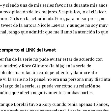
» y siendo una de mis series favoritas durante mis años
 recopilación de los mejores 5 capítulos, o el clásico:
ore Girls en la actualidad». Pero, para mi sorpresa, no
n tweet de la autora Nicole LePera. Y aunque no soy muy
nal, tengo que admitir que me llamó la atención lo que
 comparto el
LINK
del tweet
 fan de la serie no pude evitar estar de acuerdo con
la madre) y Rory Gilmore (la hija) en la serie de
mplo de una relación co-dependiente y dañina entre
e vi la serie no lo pensé. Yo era una persona muy distinta
lo largo de la serie, se puede ver cómo su relación se
añina que afecta negativamente a ambas partes.
ar que Lorelai tuvo a Rory cuando tenía apenas 16 años,
 en un ambiente poco convencional. Lorelai es una madre