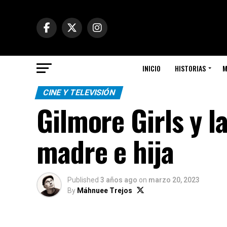
INICIO
HISTORIAS
M
CINE Y TELEVISIÓN
Gilmore Girls y 
madre e hija
Published
3 años ago
on
marzo 20, 2023
By
Máhnuee Trejos