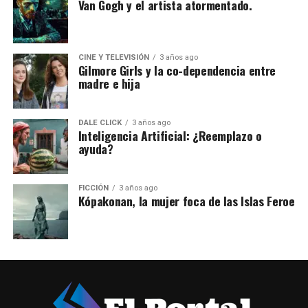
Van Gogh y el artista atormentado.
CINE Y TELEVISIÓN
3 años ago
Gilmore Girls y la co-dependencia entre
madre e hija
DALE CLICK
3 años ago
Inteligencia Artificial: ¿Reemplazo o
ayuda?
FICCIÓN
3 años ago
Kópakonan, la mujer foca de las Islas Feroe