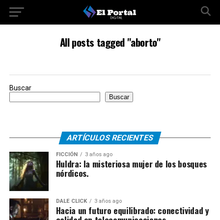
All posts tagged "aborto"
Buscar
Buscar
ARTÍCULOS RECIENTES
FICCIÓN
3 años ago
Huldra: la misteriosa mujer de los bosques
nórdicos.
DALE CLICK
3 años ago
Hacia un futuro equilibrado: conectividad y
calidad en telecomunicaciones