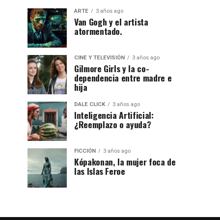
ARTE
3 años ago
Van Gogh y el artista
atormentado.
CINE Y TELEVISIÓN
3 años ago
Gilmore Girls y la co-
dependencia entre madre e
hija
DALE CLICK
3 años ago
Inteligencia Artificial:
¿Reemplazo o ayuda?
FICCIÓN
3 años ago
Kópakonan, la mujer foca de
las Islas Feroe