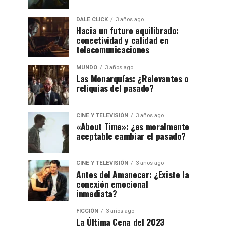
DALE CLICK
3 años ago
Hacia un futuro equilibrado:
conectividad y calidad en
telecomunicaciones
MUNDO
3 años ago
Las Monarquías: ¿Relevantes o
reliquias del pasado?
CINE Y TELEVISIÓN
3 años ago
«About Time»: ¿es moralmente
aceptable cambiar el pasado?
CINE Y TELEVISIÓN
3 años ago
Antes del Amanecer: ¿Existe la
conexión emocional
inmediata?
FICCIÓN
3 años ago
La Última Cena del 2023