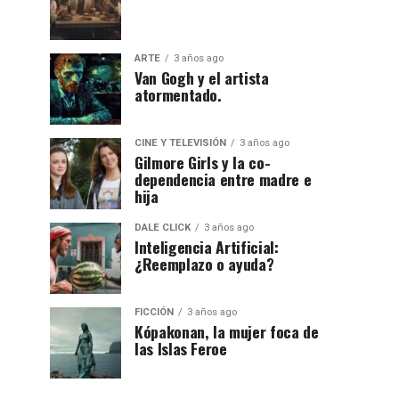
ARTE
3 años ago
Van Gogh y el artista
atormentado.
CINE Y TELEVISIÓN
3 años ago
Gilmore Girls y la co-
dependencia entre madre e
hija
DALE CLICK
3 años ago
Inteligencia Artificial:
¿Reemplazo o ayuda?
FICCIÓN
3 años ago
Kópakonan, la mujer foca de
las Islas Feroe