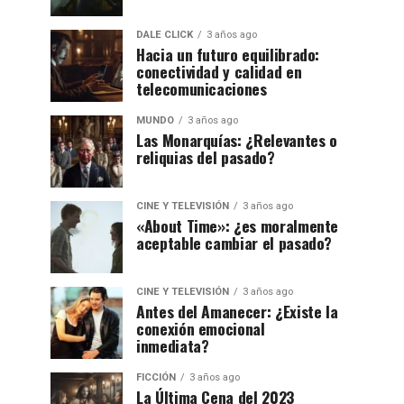
DALE CLICK
3 años ago
Hacia un futuro equilibrado:
conectividad y calidad en
telecomunicaciones
MUNDO
3 años ago
Las Monarquías: ¿Relevantes o
reliquias del pasado?
CINE Y TELEVISIÓN
3 años ago
«About Time»: ¿es moralmente
aceptable cambiar el pasado?
CINE Y TELEVISIÓN
3 años ago
Antes del Amanecer: ¿Existe la
conexión emocional
inmediata?
FICCIÓN
3 años ago
La Última Cena del 2023