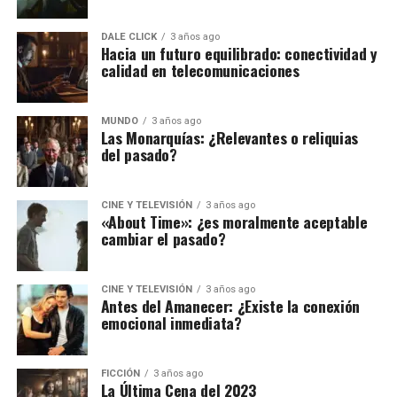
DALE CLICK
3 años ago
Hacia un futuro equilibrado: conectividad y
calidad en telecomunicaciones
MUNDO
3 años ago
Las Monarquías: ¿Relevantes o reliquias
del pasado?
CINE Y TELEVISIÓN
3 años ago
«About Time»: ¿es moralmente aceptable
cambiar el pasado?
CINE Y TELEVISIÓN
3 años ago
Antes del Amanecer: ¿Existe la conexión
emocional inmediata?
FICCIÓN
3 años ago
La Última Cena del 2023