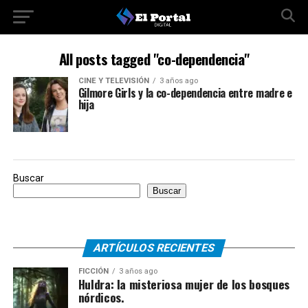
All posts tagged "co-dependencia"
CINE Y TELEVISIÓN
3 años ago
Gilmore Girls y la co-dependencia entre madre e
hija
Buscar
Buscar
ARTÍCULOS RECIENTES
FICCIÓN
3 años ago
Huldra: la misteriosa mujer de los bosques
nórdicos.