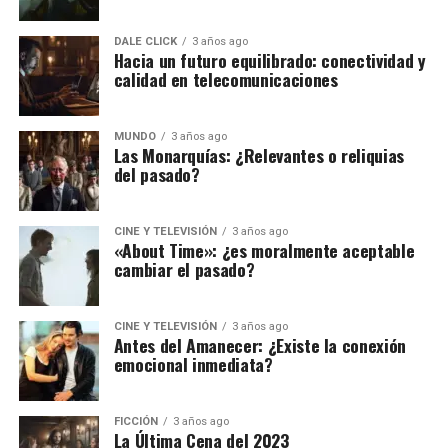
DALE CLICK
3 años ago
Hacia un futuro equilibrado: conectividad y
calidad en telecomunicaciones
MUNDO
3 años ago
Las Monarquías: ¿Relevantes o reliquias
del pasado?
CINE Y TELEVISIÓN
3 años ago
«About Time»: ¿es moralmente aceptable
cambiar el pasado?
CINE Y TELEVISIÓN
3 años ago
Antes del Amanecer: ¿Existe la conexión
emocional inmediata?
FICCIÓN
3 años ago
La Última Cena del 2023