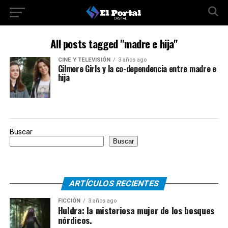
All posts tagged "madre e hija"
CINE Y TELEVISIÓN
3 años ago
Gilmore Girls y la co-dependencia entre madre e
hija
Buscar
Buscar
ARTÍCULOS RECIENTES
FICCIÓN
3 años ago
Huldra: la misteriosa mujer de los bosques
nórdicos.