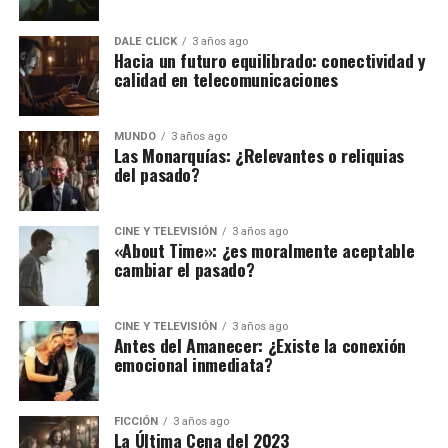
DALE CLICK
3 años ago
Hacia un futuro equilibrado: conectividad y
calidad en telecomunicaciones
MUNDO
3 años ago
Las Monarquías: ¿Relevantes o reliquias
del pasado?
CINE Y TELEVISIÓN
3 años ago
«About Time»: ¿es moralmente aceptable
cambiar el pasado?
CINE Y TELEVISIÓN
3 años ago
Antes del Amanecer: ¿Existe la conexión
emocional inmediata?
FICCIÓN
3 años ago
La Última Cena del 2023