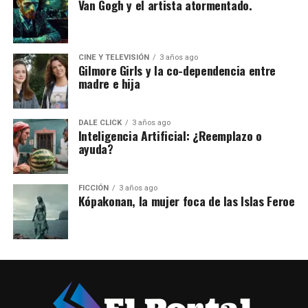
Van Gogh y el artista atormentado.
CINE Y TELEVISIÓN
3 años ago
Gilmore Girls y la co-dependencia entre
madre e hija
DALE CLICK
3 años ago
Inteligencia Artificial: ¿Reemplazo o
ayuda?
FICCIÓN
3 años ago
Kópakonan, la mujer foca de las Islas Feroe