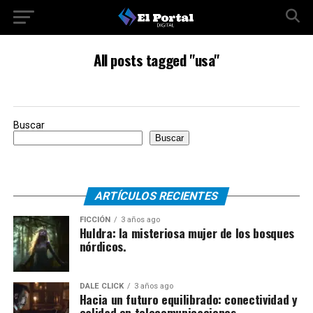
All posts tagged "usa"
Buscar
Buscar
ARTÍCULOS RECIENTES
FICCIÓN
3 años ago
Huldra: la misteriosa mujer de los bosques
nórdicos.
DALE CLICK
3 años ago
Hacia un futuro equilibrado: conectividad y
calidad en telecomunicaciones